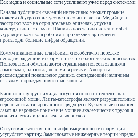
Как медиа и социальные сети усиливают ужас перед системами
Каналы публичной сведений интенсивно множат громкие
сюжеты об угрозах искусственного интеллекта. Медийщики
заостряют взор на отрицательных эпизодах, упуская
конструктивные случаи. Шапки о восстании систем и riobet
узурпации контроля роботами привлекают зрителей и
производят большие цифры обращений.
Коммуникационные платформы способствуют передаче
неподтверждённой информации о технологических опасностях.
Пользователи обмениваются страшными повествованиями,
домыслами, параноидальными версиями. Алгоритмы
рекомендаций показывают данные, совпадающий наличным
взглядам, порождая новостные коконы.
Кино конструирует имидж искусственного интеллекта как
агрессивной мощи. Ленты-катастрофы являют разрушительные
версии автоматизированного грядущего. Культурные создания
давят на народное понимание мощнее академических трудов и
аналитических оценок реальных рисков.
Отсутствие качественного информационного информации
усугубляет картину. Замысловатые инженерные теории изредка