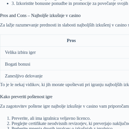
3. Izkoristite bonusne ponudbe in promocije za povečanje svoji
Pros and Cons – Najboljše izkušnje v casino
Za lažje razumevanje prednosti in slabosti najboljših izkušenj v casino 
Pros
Velika izbira iger
Bogati bonusi
Zanesljivo delovanje
To je le nekaj vidikov, ki jih morate upoštevati pri igranju najboljših 
Kako preveriti poštenost igre
Za zagotovitev poštene igre najbolje izkušnje v casino vam priporočam
Preverite, ali ima igralnica veljavno licenco.
Preglejte certifikate neodvisnih revizorjev, ki preverjajo naključno
Preberite mnenja drugih igralcev o izkušnjah z igralnico.