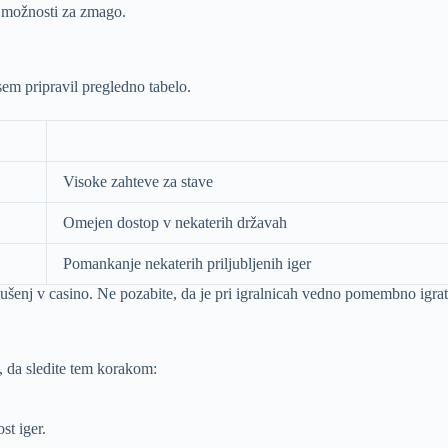
h možnosti za zmago.
sem pripravil pregledno tabelo.
Visoke zahteve za stave
Omejen dostop v nekaterih državah
Pomankanje nekaterih priljubljenih iger
izkušenj v casino. Ne pozabite, da je pri igralnicah vedno pomembno igrat
, da sledite tem korakom:
st iger.