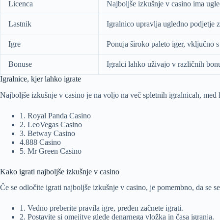
Licenca
Najboljše izkušnje v casino ima ugled
Lastnik
Igralnico upravlja ugledno podjetje z 
Igre
Ponuja široko paleto iger, vključno s
Bonuse
Igralci lahko uživajo v različnih bon
Igralnice, kjer lahko igrate
Najboljše izkušnje v casino je na voljo na več spletnih igralnicah, med ka
1. Royal Panda Casino
2. LeoVegas Casino
3. Betway Casino
4.888 Casino
5. Mr Green Casino
Kako igrati najboljše izkušnje v casino
Če se odločite igrati najboljše izkušnje v casino, je pomembno, da se s
1. Vedno preberite pravila igre, preden začnete igrati.
2. Postavite si omejitve glede denarnega vložka in časa igranja.