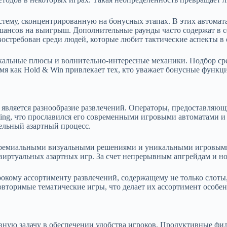
тему, сконцентрированную на бонусных этапах. В этих автомата
шансов на выигрыш. Дополнительные раунды часто содержат в с
остребован среди людей, которые любит тактические аспекты в 
кальные плюсы и волнительно-интересные механики. Подбор сре
емя как Hold & Win привлекает тех, кто уважает бонусные функц
является разнообразие развлечений. Операторы, предоставляющ
ing, что прославился его современными игровыми автоматами и
тельный азартный процесс.
ремиальными визуальными решениями и уникальными игровыми м
е виртуальных азартных игр. За счет непрерывным апгрейдам и н
окому ассортименту развлечений, содержащему не только слоты,
вторимые тематические игры, что делает их ассортимент особен
овную задачу в обеспечении удобства игроков. Продуктивные ф