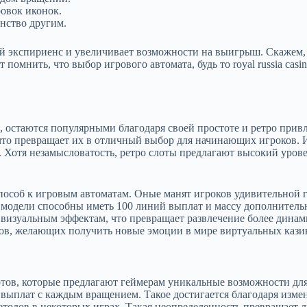
овок иконок.
анство другим.
й экспириенс и увеличивает возможности на выигрыш. Скажем, 
омнить, что выбор игрового автомата, будь то royal russia cas
 остаются популярными благодаря своей простоте и ретро привл
то превращает их в отличный выбор для начинающих игроков. И
 Хотя незамысловатость, ретро слоты предлагают высокий уров
пособ к игровым автоматам. Оные манят игроков удивительной 
D модели способны иметь 100 линий выплат и массу дополнител
изуальным эффектам, что превращает развлечение более динами
ков, желающих получить новые эмоции в мире виртуальных кази
отов, которые предлагают геймерам уникальные возможности д
 выплат с каждым вращением. Такое достигается благодаря изме
одов в некоторых играх. Такая неопределенность превращает 