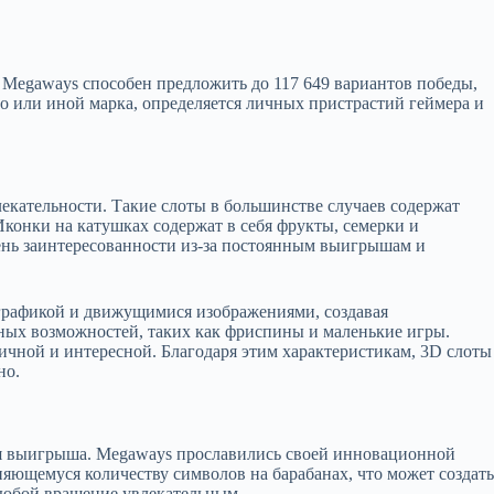
Megaways способен предложить до 117 649 вариантов победы,
ino или иной марка, определяется личных пристрастий геймера и
екательности. Такие слоты в большинстве случаев содержат
конки на катушках содержат в себя фрукты, семерки и
ень заинтересованности из-за постоянным выигрышам и
графикой и движущимися изображениями, создавая
ьных возможностей, таких как фриспины и маленькие игры.
чной и интересной. Благодаря этим характеристикам, 3D слоты
но.
ля выигрыша. Megaways прославились своей инновационной
няющемуся количеству символов на барабанах, что может создать
любой вращение увлекательным.