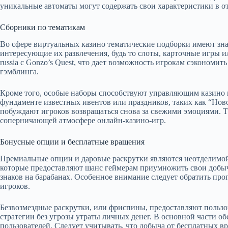
уникальные автоматы могут содержать свои характеристики в о
Сборники по тематикам
Во сфере виртуальных казино тематические подборки имеют зн
интересующие их развлечения, будь то слоты, карточные игры ил
russia с Gonzo’s Quest, что дает возможность игрокам сэкономи
гэмблинга.
Кроме того, особые наборы способствуют управляющим казино r
фундаменте известных ивентов или праздников, таких как “Нов
побуждают игроков возвращаться снова за свежими эмоциями. 
соперничающей атмосфере онлайн-казино-игр.
Бонусные опции и бесплатные вращения
Премиальные опции и даровые раскрутки являются неотделимой
которые предоставляют шанс геймерам приумножить свои добы
знаков на барабанах. Особенное внимание следует обратить п
игроков.
Безвозмездные раскрутки, или фриспины, предоставляют пользо
стратегии без угрозы утраты личных денег. В основной части о
пользователей. Следует учитывать, что добыча от бесплатных 