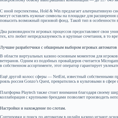
С иной перспективы, Hold & Win предлагает альтернативную сис
могут оставлять нужные символы на площадке для расширения 
повысить возможный призовой фонд. Такой тип в особенности в
Два разновидности игровых процессов предоставляют свои уни
тех, кто любит непредсказуемость и крупные сочетания, в то вр
Лучшие разработчики с обширным выбором игровых автоматов
В области виртуальных казино основным моментом для игроков 
ветеранов. Одним из подобных провайдеров считается Microgam
в собственном ассортименте, этот оператор гарантирует увлека
Ещё другой колосс сферы — NetEnt, известный собственными п
рояль россия Gonzo’s Quest, превратились в культовыми в сфер
Платформа Playtech также стоит внимания благодаря своему шир
коллаборация с крупными брендами позволяет производить непо
Настройки и нахождение по слотам.
Сортировки и поиск по автоматам в онлайн казино играют осн