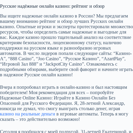
Русские надёжные онлайн казино: рейтинг и обзор
Вы ищите надежные онлайн казино в России? Мы предлагаем
вашему вниманию рейтинг и обзор лучших Русских онлайн
казино. Опытные игроки и эксперты протестировали множество
ресурсов, чтобы определить самые надежные и выгодные для
вас. Каждое казино прошло тщательный анализ на соответствие
критериям безопасности, лицензионному статусу, наличию
поддержки на русском языке и разнообразию игровых
автоматов. В число лидеров попали следующие сайты: “Казино-
А”, “888 Casino”, “Joo Casino”, “Русское Казино”, “AzartPlay”,
“Игровой Зал 888” и “JackpotCity Casino”. Ознакомьтесь с
подробными обзорами, выберите свой фаворит и начните играть
в надежное Русское онлайн казино!
Вчера я попробовал играть в онлайн-казино и был настоящим
победителем! Моя рекомендация для всех – попробуйте
Надежные Online Казино: Играйте в Казино Онлайн Без
Опасений для Русского Федерации. Я, 28-летний Александр,
никогда не думал, что смогу выиграть столько денег, играя
казино на реальные деньги
в игровые автоматы. Теперь я могу
сказать – это действительно возможно!
Сегодня я пообщался с моей подругой, 31-летней Екатериной, и