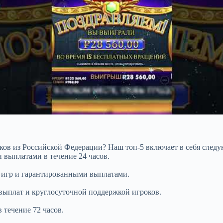
ков из Российской Федерации? Наш топ-5 включает в себя след
 выплатами в течение 24 часов.
 игр и гарантированными выплатами.
 выплат и круглосуточной поддержкой игроков.
 течение 72 часов.