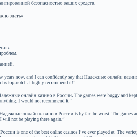
рантированной безопасностью ваших средств.
ужно знать»
r-ов.
проблем.
манией.
 few years now, and I can confidently say that Надежные онлайн казино 
t is top-notch. I highly recommend it!”
at Надежные онлайн казино в России. The games were buggy and kept cr
 anything. I would not recommend it.”
and Надежные онлайн казино в России is by far the worst. The games are
 will not be playing there again.”
ссии is one of the best online casinos I’ve ever played at. The variet