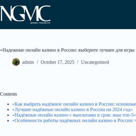
Skip
to
content
«Надежные онлайн казино в России: выберите лучшее для игры 
admin
October 17, 2025
Uncategorized
Contents
«Как выбрать надёжное онлайн казино в России: основны
«Лучшие надёжные онлайн казино в России на 2024 год»
«Надёжные онлайн казино с выплатами в срок: наш топ-5»
«Особенности работы надёжных онлайн казино в России: 