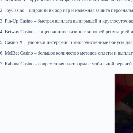
2. JoyCasino – широкий выбор игр и надежная защита персонал
3. Pin-Up Casino – быстрая выплата выигрышей и круглосуточна
4. Betway Casino – лицензионное казино с хорошей репутацией и 
5. Casino-X – удобный интерфейс и многочисленные бонусы для
6. MelBet Casino – большое количество методов оплаты и выплат
7. Rabona Casino – современная платформа с мобильной версие