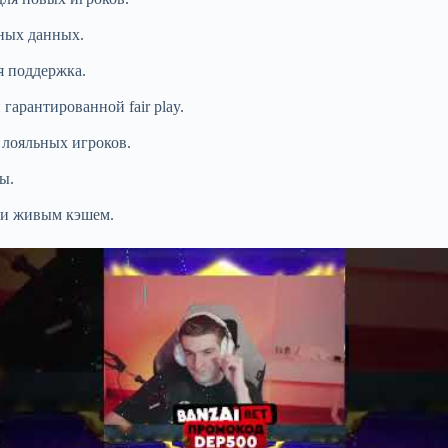
ьных данных.
я поддержка.
гарантированной fair play.
 лояльных игроков.
ы.
й и живым кэшем.