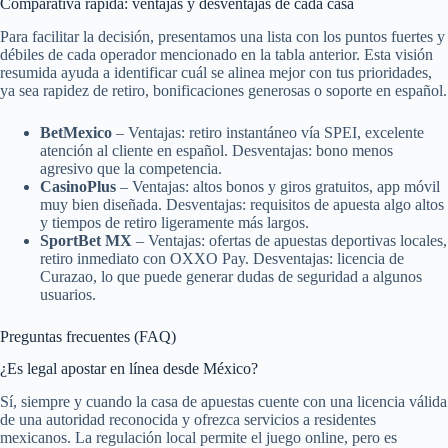
Comparativa rápida: ventajas y desventajas de cada casa
Para facilitar la decisión, presentamos una lista con los puntos fuertes y
débiles de cada operador mencionado en la tabla anterior. Esta visión
resumida ayuda a identificar cuál se alinea mejor con tus prioridades,
ya sea rapidez de retiro, bonificaciones generosas o soporte en español.
BetMexico
– Ventajas: retiro instantáneo vía SPEI, excelente
atención al cliente en español. Desventajas: bono menos
agresivo que la competencia.
CasinoPlus
– Ventajas: altos bonos y giros gratuitos, app móvil
muy bien diseñada. Desventajas: requisitos de apuesta algo altos
y tiempos de retiro ligeramente más largos.
SportBet MX
– Ventajas: ofertas de apuestas deportivas locales,
retiro inmediato con OXXO Pay. Desventajas: licencia de
Curazao, lo que puede generar dudas de seguridad a algunos
usuarios.
Preguntas frecuentes (FAQ)
¿Es legal apostar en línea desde México?
Sí, siempre y cuando la casa de apuestas cuente con una licencia válida
de una autoridad reconocida y ofrezca servicios a residentes
mexicanos. La regulación local permite el juego online, pero es