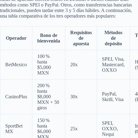
métodos como SPEI o PayPal. Otros, como transferencias bancarias
tradicionales, pueden tardar entre 3 y 5 días hábiles. A continuación,
una tabla comparativa de los tres operadores más populares:
Requisitos
Métodos
Bono de
T
Operador
de
de
bienvenida
apuesta
depósito
100 %
SPEI, Visa,
hasta
H
BetMexico
20x
Mastercard,
$5,000
(
OXXO
MXN
200 %
hasta
PayPal,
4
CasinoPlus
$8,000
30x
Skrill, Visa
(
MXN + 50
giros
150 %
SPEI,
SportBet
hasta
I
25x
OXXO,
MX
$6,000
(
Nequi
MXN