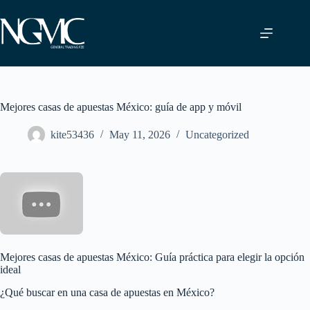
Skip
to
content
Mejores casas de apuestas México: guía de app y móvil
kite53436
May 11, 2026
Uncategorized
Mejores casas de apuestas México: Guía práctica para elegir la opción
ideal
¿Qué buscar en una casa de apuestas en México?