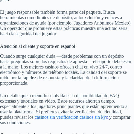
El juego responsable también forma parte del paquete. Busca
herramientas como límites de depósito, autoexclusión y enlaces a
organizaciones de ayuda (por ejemplo, Jugadores Anónimos México).
Un operador que promueve estas prácticas muestra una actitud seria
hacia la seguridad del jugador.
Atención al cliente y soporte en español
Cuando surge cualquier duda —desde problemas con un depósito
hasta preguntas sobre los requisitos de apuesta— el soporte debe estar
a la mano. Los mejores casinos ofrecen chat en vivo 24/7, correo
electrónico y números de teléfono locales. La calidad del soporte se
mide por la rapidez de respuesta y la claridad de la información
proporcionada.
Un detalle que a menudo se olvida es la disponibilidad de FAQ
extensas y tutoriales en video. Estos recursos ahorran tiempo,
especialmente a los jugadores principiantes que están aprendiendo a
usar la plataforma. Si prefieres evitar la verificación de identidad,
puedes revisar los
casinos sin verificación casinos sin kyc
y comparar
sus condiciones.