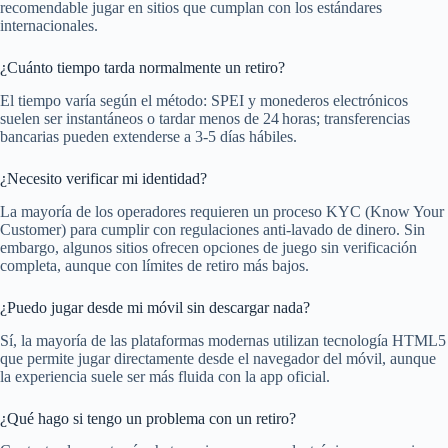
recomendable jugar en sitios que cumplan con los estándares
internacionales.
¿Cuánto tiempo tarda normalmente un retiro?
El tiempo varía según el método: SPEI y monederos electrónicos
suelen ser instantáneos o tardar menos de 24 horas; transferencias
bancarias pueden extenderse a 3‑5 días hábiles.
¿Necesito verificar mi identidad?
La mayoría de los operadores requieren un proceso KYC (Know Your
Customer) para cumplir con regulaciones anti‑lavado de dinero. Sin
embargo, algunos sitios ofrecen opciones de juego sin verificación
completa, aunque con límites de retiro más bajos.
¿Puedo jugar desde mi móvil sin descargar nada?
Sí, la mayoría de las plataformas modernas utilizan tecnología HTML5
que permite jugar directamente desde el navegador del móvil, aunque
la experiencia suele ser más fluida con la app oficial.
¿Qué hago si tengo un problema con un retiro?