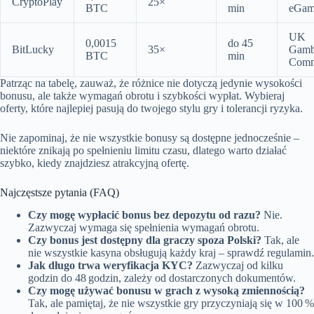
CryptoPlay
25×
BTC
min
eGam
UK
0,0015
do 45
BitLucky
35×
Gamb
BTC
min
Comm
Patrząc na tabelę, zauważ, że różnice nie dotyczą jedynie wysokości
bonusu, ale także wymagań obrotu i szybkości wypłat. Wybieraj
oferty, które najlepiej pasują do twojego stylu gry i tolerancji ryzyka.
Nie zapominaj, że nie wszystkie bonusy są dostępne jednocześnie –
niektóre znikają po spełnieniu limitu czasu, dlatego warto działać
szybko, kiedy znajdziesz atrakcyjną ofertę.
Najczęstsze pytania (FAQ)
Czy mogę wypłacić bonus bez depozytu od razu?
Nie.
Zazwyczaj wymaga się spełnienia wymagań obrotu.
Czy bonus jest dostępny dla graczy spoza Polski?
Tak, ale
nie wszystkie kasyna obsługują każdy kraj – sprawdź regulamin.
Jak długo trwa weryfikacja KYC?
Zazwyczaj od kilku
godzin do 48 godzin, zależy od dostarczonych dokumentów.
Czy mogę używać bonusu w grach z wysoką zmiennością?
Tak, ale pamiętaj, że nie wszystkie gry przyczyniają się w 100 %