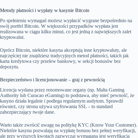
Metody płatności i wypłaty w kasynie Bitcoin
Po spełnieniu wymagań możesz wypłacić wygrane bezpośrednio na
swój portfel Bitcoin. W większości przypadków wypłata jest
realizowana w ciągu kilku minut, co jest jedną z największych zalet
kryptowalut.
Oprócz Bitcoin, niektóre kasyna akceptują inne kryptowaluty, ale
najczęściej nie znajdziesz tradycyjnych metod płatności, takich jak
karta kredytowa czy przelew bankowy, w sekcji bonusów bez
depozytu.
Bezpieczeństwo i licencjonowanie – graj z pewnością
Licencja wydana przez renomowane organy (np. Malta Gaming
Authority lub Curacao eGaming) to podstawa, aby mieć pewność, że
kasyno działa legalnie i podlega regularnym audytom. Sprawdź
również, czy strona używa szyfrowania SSL – to standard
zabezpieczający twoje dane.
Warto także zwrócić uwagę na politykę KYC (Know Your Customer).
Niektóre kasyna pozwalają na wypłatę bonusu bez pełnej weryfikacji,
ale przy wyższych kwotach zazwyczaj wymagana jest weryfikacja