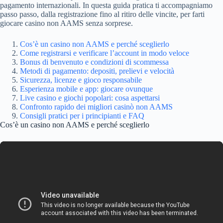
pagamento internazionali. In questa guida pratica ti accompagniamo
passo passo, dalla registrazione fino al ritiro delle vincite, per farti
giocare casino non AAMS senza sorprese.
Cos’è un casino non AAMS e perché sceglierlo
Come registrarsi e verificare l’account in modo veloce
Bonus di benvenuto e condizioni di scommessa
Metodi di pagamento: depositi, prelievi e velocità
Sicurezza, licenze e gioco responsabile
Esperienza mobile e app: giocare ovunque
Live casino e giochi popolari: cosa aspettarsi
Confronto rapido dei migliori casinò non AAMS
Consigli pratici per i principianti e FAQ
Cos’è un casino non AAMS e perché sceglierlo