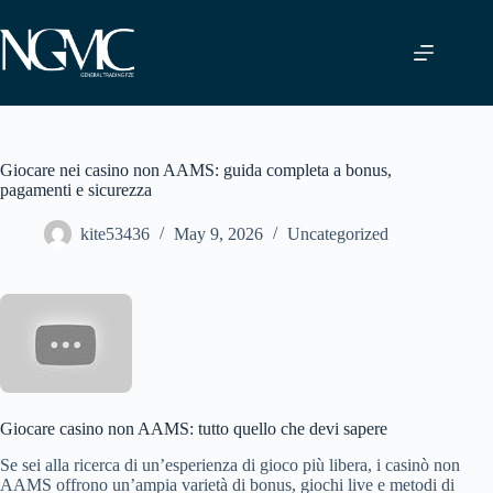
Skip
to
content
Giocare nei casino non AAMS: guida completa a bonus,
pagamenti e sicurezza
kite53436
May 9, 2026
Uncategorized
Giocare casino non AAMS: tutto quello che devi sapere
Se sei alla ricerca di un’esperienza di gioco più libera, i casinò non
AAMS offrono un’ampia varietà di bonus, giochi live e metodi di