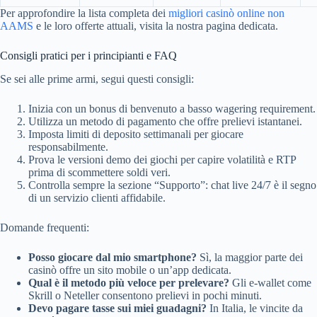
Per approfondire la lista completa dei
migliori casinò online non
AAMS
e le loro offerte attuali, visita la nostra pagina dedicata.
Consigli pratici per i principianti e FAQ
Se sei alle prime armi, segui questi consigli:
Inizia con un bonus di benvenuto a basso wagering requirement.
Utilizza un metodo di pagamento che offre prelievi istantanei.
Imposta limiti di deposito settimanali per giocare
responsabilmente.
Prova le versioni demo dei giochi per capire volatilità e RTP
prima di scommettere soldi veri.
Controlla sempre la sezione “Supporto”: chat live 24/7 è il segno
di un servizio clienti affidabile.
Domande frequenti:
Posso giocare dal mio smartphone?
Sì, la maggior parte dei
casinò offre un sito mobile o un’app dedicata.
Qual è il metodo più veloce per prelevare?
Gli e‑wallet come
Skrill o Neteller consentono prelievi in pochi minuti.
Devo pagare tasse sui miei guadagni?
In Italia, le vincite da