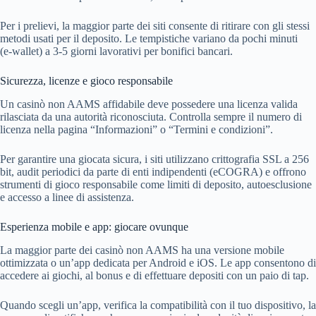
Per i prelievi, la maggior parte dei siti consente di ritirare con gli stessi
metodi usati per il deposito. Le tempistiche variano da pochi minuti
(e‑wallet) a 3‑5 giorni lavorativi per bonifici bancari.
Sicurezza, licenze e gioco responsabile
Un casinò non AAMS affidabile deve possedere una licenza valida
rilasciata da una autorità riconosciuta. Controlla sempre il numero di
licenza nella pagina “Informazioni” o “Termini e condizioni”.
Per garantire una giocata sicura, i siti utilizzano crittografia SSL a 256
bit, audit periodici da parte di enti indipendenti (eCOGRA) e offrono
strumenti di gioco responsabile come limiti di deposito, autoesclusione
e accesso a linee di assistenza.
Esperienza mobile e app: giocare ovunque
La maggior parte dei casinò non AAMS ha una versione mobile
ottimizzata o un’app dedicata per Android e iOS. Le app consentono di
accedere ai giochi, al bonus e di effettuare depositi con un paio di tap.
Quando scegli un’app, verifica la compatibilità con il tuo dispositivo, la