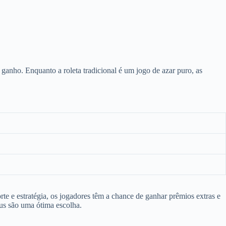
anho. Enquanto a roleta tradicional é um jogo de azar puro, as
te e estratégia, os jogadores têm a chance de ganhar prêmios extras e
nus são uma ótima escolha.