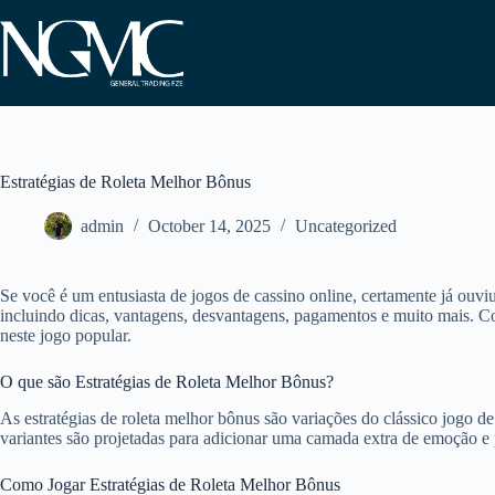
Skip
to
content
Estratégias de Roleta Melhor Bônus
admin
October 14, 2025
Uncategorized
Se você é um entusiasta de jogos de cassino online, certamente já ouviu
incluindo dicas, vantagens, desvantagens, pagamentos e muito mais. Co
neste jogo popular.
O que são Estratégias de Roleta Melhor Bônus?
As estratégias de roleta melhor bônus são variações do clássico jogo d
variantes são projetadas para adicionar uma camada extra de emoção e p
Como Jogar Estratégias de Roleta Melhor Bônus