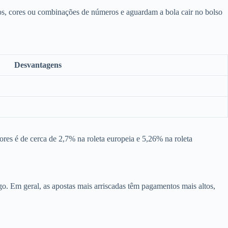
ros, cores ou combinações de números e aguardam a bola cair no bolso
Desvantagens
ores é de cerca de 2,7% na roleta europeia e 5,26% na roleta
go. Em geral, as apostas mais arriscadas têm pagamentos mais altos,