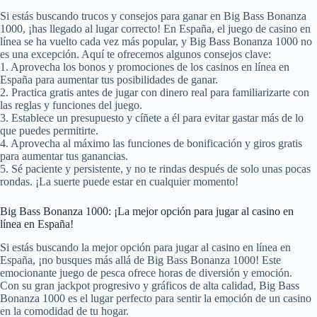
Si estás buscando trucos y consejos para ganar en Big Bass Bonanza
1000, ¡has llegado al lugar correcto! En España, el juego de casino en
línea se ha vuelto cada vez más popular, y Big Bass Bonanza 1000 no
es una excepción. Aquí te ofrecemos algunos consejos clave:
1. Aprovecha los bonos y promociones de los casinos en línea en
España para aumentar tus posibilidades de ganar.
2. Practica gratis antes de jugar con dinero real para familiarizarte con
las reglas y funciones del juego.
3. Establece un presupuesto y cíñete a él para evitar gastar más de lo
que puedes permitirte.
4. Aprovecha al máximo las funciones de bonificación y giros gratis
para aumentar tus ganancias.
5. Sé paciente y persistente, y no te rindas después de solo unas pocas
rondas. ¡La suerte puede estar en cualquier momento!
Big Bass Bonanza 1000: ¡La mejor opción para jugar al casino en
línea en España!
Si estás buscando la mejor opción para jugar al casino en línea en
España, ¡no busques más allá de Big Bass Bonanza 1000! Este
emocionante juego de pesca ofrece horas de diversión y emoción.
Con su gran jackpot progresivo y gráficos de alta calidad, Big Bass
Bonanza 1000 es el lugar perfecto para sentir la emoción de un casino
en la comodidad de tu hogar.