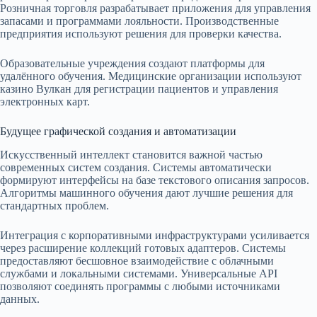
Розничная торговля разрабатывает приложения для управления
запасами и программами лояльности. Производственные
предприятия используют решения для проверки качества.
Образовательные учреждения создают платформы для
удалённого обучения. Медицинские организации используют
казино Вулкан для регистрации пациентов и управления
электронных карт.
Будущее графической создания и автоматизации
Искусственный интеллект становится важной частью
современных систем создания. Системы автоматически
формируют интерфейсы на базе текстового описания запросов.
Алгоритмы машинного обучения дают лучшие решения для
стандартных проблем.
Интеграция с корпоративными инфраструктурами усиливается
через расширение коллекций готовых адаптеров. Системы
предоставляют бесшовное взаимодействие с облачными
службами и локальными системами. Универсальные API
позволяют соединять программы с любыми источниками
данных.