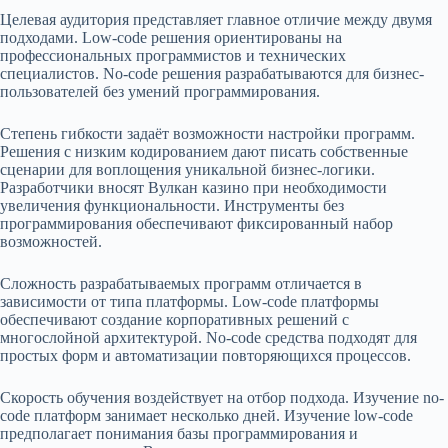
Целевая аудитория представляет главное отличие между двумя
подходами. Low-code решения ориентированы на
профессиональных программистов и технических
специалистов. No-code решения разрабатываются для бизнес-
пользователей без умений программирования.
Степень гибкости задаёт возможности настройки программ.
Решения с низким кодированием дают писать собственные
сценарии для воплощения уникальной бизнес-логики.
Разработчики вносят Вулкан казино при необходимости
увеличения функциональности. Инструменты без
программирования обеспечивают фиксированный набор
возможностей.
Сложность разрабатываемых программ отличается в
зависимости от типа платформы. Low-code платформы
обеспечивают создание корпоративных решений с
многослойной архитектурой. No-code средства подходят для
простых форм и автоматизации повторяющихся процессов.
Скорость обучения воздействует на отбор подхода. Изучение no-
code платформ занимает несколько дней. Изучение low-code
предполагает понимания базы программирования и