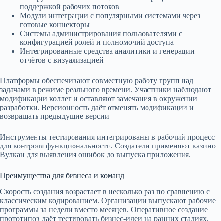
поддержкой рабочих потоков
Модули интеграции с популярными системами через
готовые коннекторы
Системы администрирования пользователями с
конфигурацией ролей и полномочий доступа
Интегрированные средства аналитики и генерации
отчётов с визуализацией
Платформы обеспечивают совместную работу групп над
задачами в режиме реального времени. Участники наблюдают
модификации коллег и оставляют замечания в окружении
разработки. Версионность даёт отменять модификации и
возвращать предыдущие версии.
Инструменты тестирования интегрированы в рабочий процесс
для контроля функциональности. Создатели применяют казино
Вулкан для выявления ошибок до выпуска приложения.
Преимущества для бизнеса и команд
Скорость создания возрастает в несколько раз по сравнению с
классическим кодированием. Организации выпускают рабочие
программы за недели вместо месяцев. Оперативное создание
прототипов даёт тестировать бизнес-идеи на ранних стадиях.