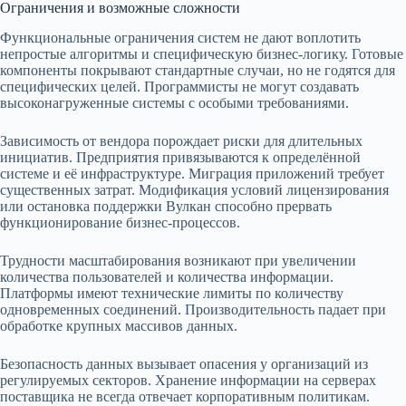
Ограничения и возможные сложности
Функциональные ограничения систем не дают воплотить
непростые алгоритмы и специфическую бизнес-логику. Готовые
компоненты покрывают стандартные случаи, но не годятся для
специфических целей. Программисты не могут создавать
высоконагруженные системы с особыми требованиями.
Зависимость от вендора порождает риски для длительных
инициатив. Предприятия привязываются к определённой
системе и её инфраструктуре. Миграция приложений требует
существенных затрат. Модификация условий лицензирования
или остановка поддержки Вулкан способно прервать
функционирование бизнес-процессов.
Трудности масштабирования возникают при увеличении
количества пользователей и количества информации.
Платформы имеют технические лимиты по количеству
одновременных соединений. Производительность падает при
обработке крупных массивов данных.
Безопасность данных вызывает опасения у организаций из
регулируемых секторов. Хранение информации на серверах
поставщика не всегда отвечает корпоративным политикам.