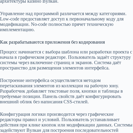
архитектуры казино Вулкан.
Управление над программой различается между категориями.
Low-code предоставляет доступ к первоначальному коду для
модификации. No-code полностью прячет техническую
имплементацию.
Как разрабатываются приложения без кодирования
Процесс начинается с выбора шаблона или разработки проекта с
начала в графическом редакторе. Пользователь задаёт структуру
системы через включение страниц и экранов. Система даёт
пространство для размещения элементов интерфейса.
Построение интерфейса осуществляется методом
перетаскивания элементов из коллекции на рабочую зону.
Разработчик добавляет текстовые поля, кнопки и таблицы в
требуемые позиции. Панель свойств даёт конфигурировать
внешний облик без написания CSS-стилей.
Конфигурация логики производится через графические
редакторы правил и условий. Пользователь устанавливает
действия при клике кнопок или модификации данных. Системы
задействуют Вулкан для построения последовательностей