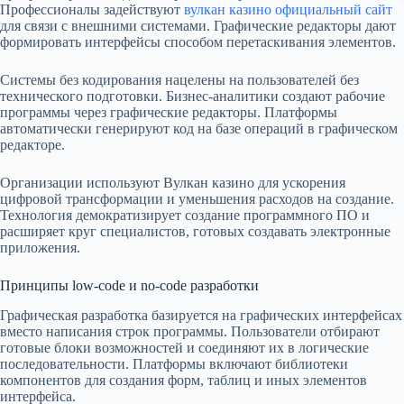
Профессионалы задействуют
вулкан казино официальный сайт
для связи с внешними системами. Графические редакторы дают
формировать интерфейсы способом перетаскивания элементов.
Системы без кодирования нацелены на пользователей без
технического подготовки. Бизнес-аналитики создают рабочие
программы через графические редакторы. Платформы
автоматически генерируют код на базе операций в графическом
редакторе.
Организации используют Вулкан казино для ускорения
цифровой трансформации и уменьшения расходов на создание.
Технология демократизирует создание программного ПО и
расширяет круг специалистов, готовых создавать электронные
приложения.
Принципы low-code и no-code разработки
Графическая разработка базируется на графических интерфейсах
вместо написания строк программы. Пользователи отбирают
готовые блоки возможностей и соединяют их в логические
последовательности. Платформы включают библиотеки
компонентов для создания форм, таблиц и иных элементов
интерфейса.