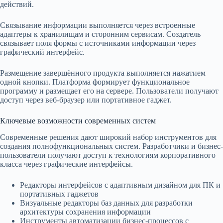
действий.
Связывание информации выполняется через встроенные
адаптеры к хранилищам и сторонним сервисам. Создатель
связывает поля формы с источниками информации через
графический интерфейс.
Размещение завершённого продукта выполняется нажатием
одной кнопки. Платформа формирует функциональное
программу и размещает его на сервере. Пользователи получают
доступ через веб-браузер или портативное гаджет.
Ключевые возможности современных систем
Современные решения дают широкий набор инструментов для
создания полнофункциональных систем. Разработчики и бизнес-
пользователи получают доступ к технологиям корпоративного
класса через графические интерфейсы.
Редакторы интерфейсов с адаптивным дизайном для ПК и
портативных гаджетов
Визуальные редакторы баз данных для разработки
архитектуры сохранения информации
Инструменты автоматизации бизнес-процессов с