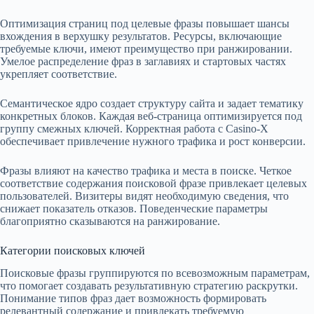
Оптимизация страниц под целевые фразы повышает шансы
вхождения в верхушку результатов. Ресурсы, включающие
требуемые ключи, имеют преимущество при ранжировании.
Умелое распределение фраз в заглавиях и стартовых частях
укрепляет соответствие.
Семантическое ядро создает структуру сайта и задает тематику
конкретных блоков. Каждая веб-страница оптимизируется под
группу смежных ключей. Корректная работа с Casino-X
обеспечивает привлечение нужного трафика и рост конверсии.
Фразы влияют на качество трафика и места в поиске. Четкое
соответствие содержания поисковой фразе привлекает целевых
пользователей. Визитеры видят необходимую сведения, что
снижает показатель отказов. Поведенческие параметры
благоприятно сказываются на ранжирование.
Категории поисковых ключей
Поисковые фразы группируются по всевозможным параметрам,
что помогает создавать результативную стратегию раскрутки.
Понимание типов фраз дает возможность формировать
релевантный содержание и привлекать требуемую