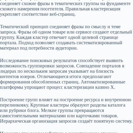
соединяет схожие фразы в тематических группы на фундаменте
схожего намерения посетителя. Правильная кластеризация
укрепляет соответствие веб-страниц.
Тематический принцип соединяет фразы по смыслу и теме
запроса. Фразы об одном товаре или сервисе создают отдельный
группу. Каждая кластер отвечает одной целевой странице
портала. Подход позволяет создавать систематизированный
материал под потребности аудитории.
Исследование поисковых результатов способствует выявить
возможность группировки запросов. Совпадение порталов в
лидерах по нескольким запросам указывает на близость
интентов юзеров. Отличающиеся итоги предполагают
формирования обособленных страниц. Автоматизированные
платформы упрощают процесс кластеризации казино Х.
Построение групп влияет на построение ресурса и внутреннюю
перелинковку. Крупные кластеры образуют разделы каталога
или рубрики блога. Мелкие группы превращаются
самостоятельными материалами или карточками товаров.
Иерархическая организация запросов создаёт понятную систему.