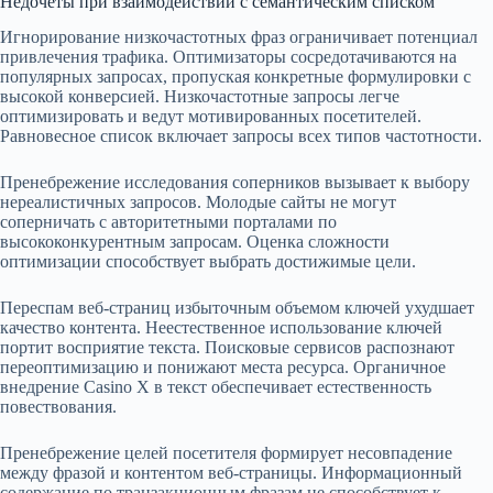
Недочеты при взаимодействии с семантическим списком
Игнорирование низкочастотных фраз ограничивает потенциал
привлечения трафика. Оптимизаторы сосредотачиваются на
популярных запросах, пропуская конкретные формулировки с
высокой конверсией. Низкочастотные запросы легче
оптимизировать и ведут мотивированных посетителей.
Равновесное список включает запросы всех типов частотности.
Пренебрежение исследования соперников вызывает к выбору
нереалистичных запросов. Молодые сайты не могут
соперничать с авторитетными порталами по
высококонкурентным запросам. Оценка сложности
оптимизации способствует выбрать достижимые цели.
Переспам веб-страниц избыточным объемом ключей ухудшает
качество контента. Неестественное использование ключей
портит восприятие текста. Поисковые сервисов распознают
переоптимизацию и понижают места ресурса. Органичное
внедрение Casino X в текст обеспечивает естественность
повествования.
Пренебрежение целей посетителя формирует несовпадение
между фразой и контентом веб-страницы. Информационный
содержание по транзакционным фразам не способствует к