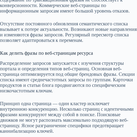
конверсионности. Коммерческие веб-страницы по
информационным запросам имеют большой уровень отказов.
Отсутствие постоянного обновления семантического списка
вызывает к потере актуальности. Возникают новые направления
и изменяются фразы запросов. Регулярный пересмотр списка
позволяет адаптироваться к переменам.
Как делить фразы по веб-страницам ресурса
Распределение запросов запускается с изучения структуры
портала и определения типов веб-страниц. Основная веб-
страница оптимизируется под общие брендовых фразы. Секции
списка имеют среднечастотных запросы по группам. Карточки
продуктов и статьи блога продвигаются по специфическим
низкочастотным ключам.
Принцип одна страница — один кластер исключает
внутреннюю конкуренцию. Несколько страниц с идентичными
фразами конкурируют между собой в поиске. Поисковые
движков не могут распознать максимально подходящую веб-
страницу. Ясное разграничение специфики предотвращает
каннибализацию ключей.