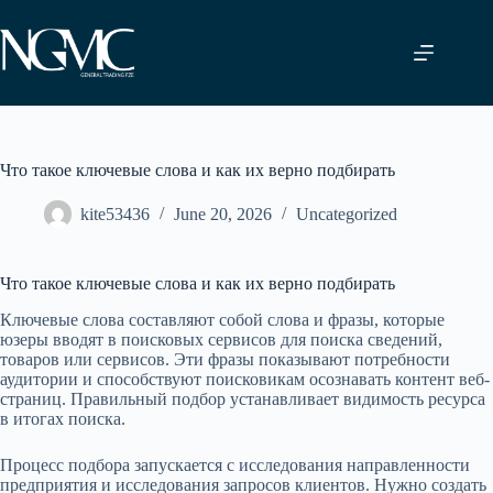
Skip
to
content
Что такое ключевые слова и как их верно подбирать
kite53436
June 20, 2026
Uncategorized
Что такое ключевые слова и как их верно подбирать
Ключевые слова составляют собой слова и фразы, которые
юзеры вводят в поисковых сервисов для поиска сведений,
товаров или сервисов. Эти фразы показывают потребности
аудитории и способствуют поисковикам осознавать контент веб-
страниц. Правильный подбор устанавливает видимость ресурса
в итогах поиска.
Процесс подбора запускается с исследования направленности
предприятия и исследования запросов клиентов. Нужно создать