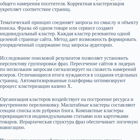
общего намерения посетителя. Корректная кластеризация
укрепляет соответствие страниц.
Тематический принцип соединяет запросы по смыслу и объекту
поиска. Фразы об одном товаре или сервисе создают
индивидуальный кластер. Каждая кластер релевантна одной
целевой странице сайта. Метод дает возможность формировать
упорядоченный содержание под запросы аудитории.
Исследование поисковой результатов позволяет установить
перспективу группировки фраз. Пересечение сайтов в лидерах
по нескольким запросам сигнализирует на схожесть намерений
юзеров. Отличающиеся итоги нуждаются в создания отдельных
страниц. Автоматизированные платформы оптимизируют
процесс кластеризации казино Х.
Организация кластеров воздействует на построение ресурса и
внутреннюю перелинковку. Масштабные кластеры составляют
секции списка или рубрики блога. Компактные кластеры
превращаются индивидуальными статьями или карточками
товаров. Иерархическая структура фраз обеспечивает логичную
навигацию.