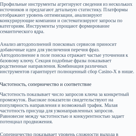
Профильные инструменты агрегируют сведения из нескольких
источников и предлагают детальную статистику. Платформы
отображают уровень оптимизации, анализируют
конкурирующие компании и систематизируют запросы по
категориям. Инструменты упрощают формирование
семантического ядра.
Анализ автодополнений поисковых сервисов приносит
добавочные идеи для увеличения перечня фраз.
Автодополнение в поле поиска отражает частые уточнения к
базовому ключу. Секция подобные фразы показывает
родственные направления. Комбинация различных
инструментов гарантирует полноценный сбор Casino-X в нише.
Частотность, соперничество и соответствие
Частотность показывает число запросов ключа за конкретный
промежуток. Высокие показатели свидетельствуют на
популярность направления и возможный трафик. Малая
частотность присуща для узконаправленных запросов.
Равновесие между частотностью и конкурентностью задает
потенциал продвижения.
Соперничество показывает уровень сложности выхода в