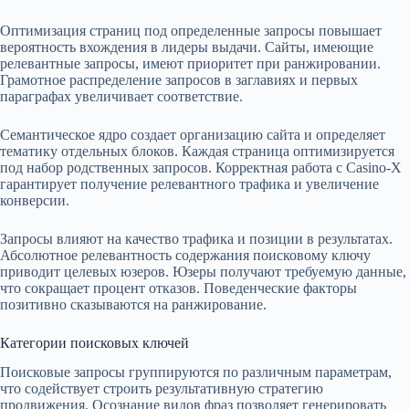
Оптимизация страниц под определенные запросы повышает
вероятность вхождения в лидеры выдачи. Сайты, имеющие
релевантные запросы, имеют приоритет при ранжировании.
Грамотное распределение запросов в заглавиях и первых
параграфах увеличивает соответствие.
Семантическое ядро создает организацию сайта и определяет
тематику отдельных блоков. Каждая страница оптимизируется
под набор родственных запросов. Корректная работа с Casino-X
гарантирует получение релевантного трафика и увеличение
конверсии.
Запросы влияют на качество трафика и позиции в результатах.
Абсолютное релевантность содержания поисковому ключу
приводит целевых юзеров. Юзеры получают требуемую данные,
что сокращает процент отказов. Поведенческие факторы
позитивно сказываются на ранжирование.
Категории поисковых ключей
Поисковые запросы группируются по различным параметрам,
что содействует строить результативную стратегию
продвижения. Осознание видов фраз позволяет генерировать