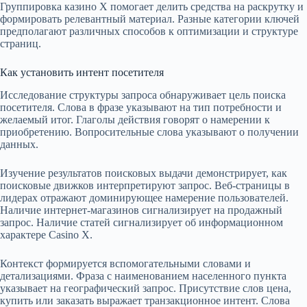
Группировка казино Х помогает делить средства на раскрутку и
формировать релевантный материал. Разные категории ключей
предполагают различных способов к оптимизации и структуре
страниц.
Как установить интент посетителя
Исследование структуры запроса обнаруживает цель поиска
посетителя. Слова в фразе указывают на тип потребности и
желаемый итог. Глаголы действия говорят о намерении к
приобретению. Вопросительные слова указывают о получении
данных.
Изучение результатов поисковых выдачи демонстрирует, как
поисковые движков интерпретируют запрос. Веб-страницы в
лидерах отражают доминирующее намерение пользователей.
Наличие интернет-магазинов сигнализирует на продажный
запрос. Наличие статей сигнализирует об информационном
характере Casino X.
Контекст формируется вспомогательными словами и
детализациями. Фраза с наименованием населенного пункта
указывает на географический запрос. Присутствие слов цена,
купить или заказать выражает транзакционное интент. Слова