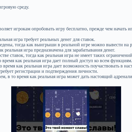
игровую среду.
зволяет игрокам опробовать игру бесплатно, прежде чем начать и
альная игра требует реальных денег для ставок.
дены, тогда как выигрыши в реальной игре можно вывести на р
ак реальная игра предназначена для зарабатывания денег.
тве ставок, тогда как реальная игра не имеет таких ограничений
о время как реальная игра дает полный доступ ко всем функциям
о время как реальная игра дает возможность поучаствовать в на
а требует регистрации и подтверждения личности.
ем, в то время как реальная игра может дать настоящий адренал