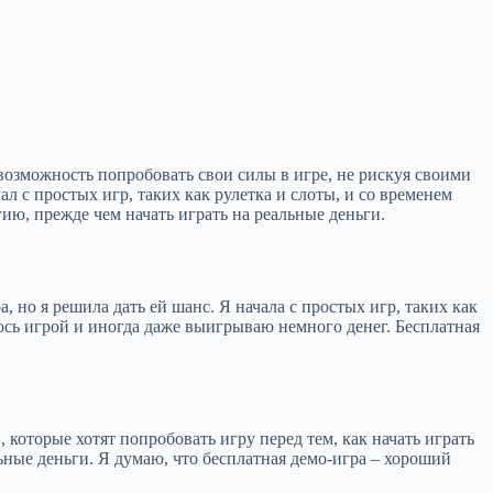
 возможность попробовать свои силы в игре, не рискуя своими
л с простых игр, таких как рулетка и слоты, и со временем
гию, прежде чем начать играть на реальные деньги.
, но я решила дать ей шанс. Я начала с простых игр, таких как
даюсь игрой и иногда даже выигрываю немного денег. Бесплатная
которые хотят попробовать игру перед тем, как начать играть
льные деньги. Я думаю, что бесплатная демо-игра – хороший