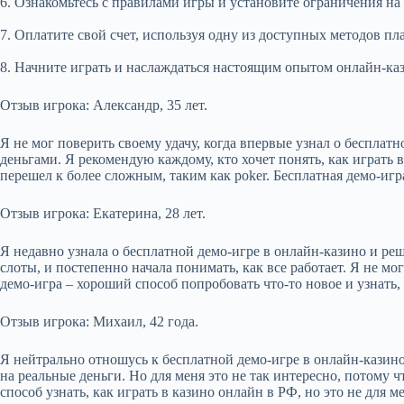
6. Ознакомьтесь с правилами игры и установите ограничения на 
7. Оплатите свой счет, используя одну из доступных методов пл
8. Начните играть и наслаждаться настоящим опытом онлайн-ка
Отзыв игрока: Александр, 35 лет.
Я не мог поверить своему удачу, когда впервые узнал о бесплат
деньгами. Я рекомендую каждому, кто хочет понять, как играть в
перешел к более сложным, таким как poker. Бесплатная демо-игр
Отзыв игрока: Екатерина, 28 лет.
Я недавно узнала о бесплатной демо-игре в онлайн-казино и реши
слоты, и постепенно начала понимать, как все работает. Я не мо
демо-игра – хороший способ попробовать что-то новое и узнать, 
Отзыв игрока: Михаил, 42 года.
Я нейтрально отношусь к бесплатной демо-игре в онлайн-казино.
на реальные деньги. Но для меня это не так интересно, потому 
способ узнать, как играть в казино онлайн в РФ, но это не для ме