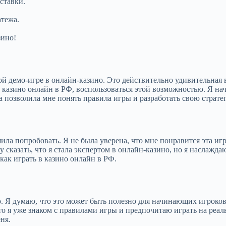
ставки.
атежа.
зино!
ной демо-игре в онлайн-казино. Это действительно удивительная
 казино онлайн в РФ, воспользоваться этой возможностью. Я нача
а позволила мне понять правила игры и разработать свою страте
ла попробовать. Я не была уверена, что мне понравится эта игра
гу сказать, что я стала экспертом в онлайн-казино, но я наслаж
как играть в казино онлайн в РФ.
 Я думаю, что это может быть полезно для начинающих игроков, 
что я уже знаком с правилами игры и предпочитаю играть на реа
ня.