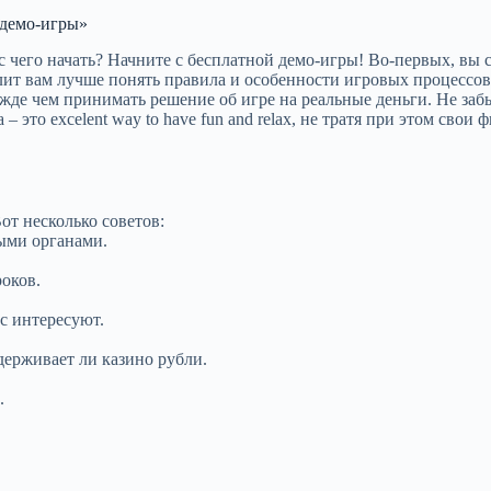
 демо-игры»
 с чего начать? Начните с бесплатной демо-игры! Во-первых, вы
лит вам лучше понять правила и особенности игровых процессов
де чем принимать решение об игре на реальные деньги. Не забы
– это excelent way to have fun and relax, не тратя при этом сво
от несколько советов:
ными органами.
оков.
ас интересуют.
держивает ли казино рубли.
.