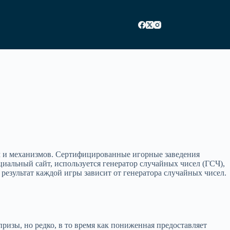
м и механизмов. Сертифицированные игорные заведения
циальный сайт, используется генератор случайных чисел (ГСЧ),
результат каждой игры зависит от генератора случайных чисел.
изы, но редко, в то время как пониженная предоставляет