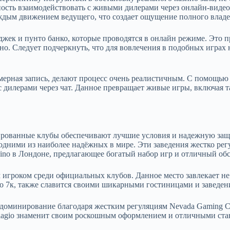
ость взаимодействовать с живыми дилерами через онлайн-видео.
аждым движением ведущего, что создает ощущение полного владе
экджек и пунто банко, которые проводятся в онлайн режиме. Это
но. Следует подчеркнуть, что для вовлечения в подобных играх 
ерная запись, делают процесс очень реалистичным. С помощью
 с дилерами через чат. Данное превращает живые игры, включая т
ированные клубы обеспечивают лучшие условия и надежную защи
 одними из наиболее надёжных в мире. Эти заведения жестко р
sino в Лондоне, предлагающее богатый набор игр и отличный об
 игроком среди официальных клубов. Данное место завлекает не 
ино 7к, также славится своими шикарными гостиницами и заведен
оминирование благодаря жестким регуляциям Nevada Gaming Con
lagio знаменит своим роскошным оформлением и отличными стан