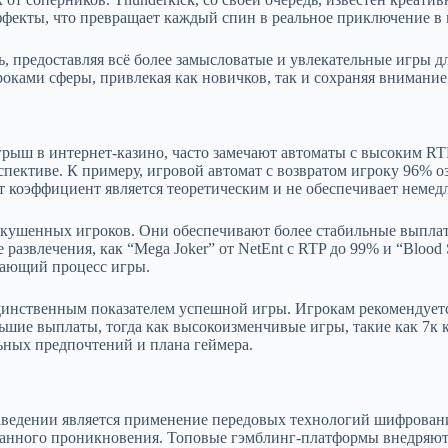
фекты, что превращает каждый спин в реальное приключение в 
предоставляя всё более замысловатые и увлекательные игры д
оками сферы, привлекая как новичков, так и сохраняя внимание
ыш в интернет-казино, часто замечают автоматы с высоким RTP
пективе. К примеру, игровой автомат с возвратом игроку 96% оз
т коэффициент является теоретическим и не обеспечивает немед
скушенных игроков. Они обеспечивают более стабильные выпла
развлечения, как “Mega Joker” от NetEnt с RTP до 99% и “Blood
вающий процесс игры.
единственным показателем успешной игры. Игрокам рекомендуетс
ьшие выплаты, тогда как высокоизменчивые игры, такие как 7к 
ьных предпочтений и плана геймера.
едении является применение передовых технологий шифрования
анного проникновения. Топовые гэмблинг-платформы внедряют 