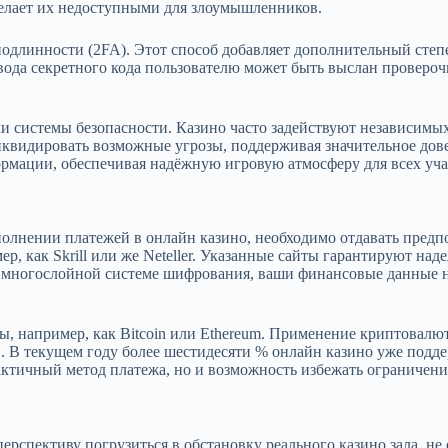
елает их недоступными для злоумышленников.
одлинности (2FA). Этот способ добавляет дополнительный степен
ода секретного кода пользователю может быть выслан проверочн
и системы безопасности. Казино часто задействуют независимых
квидировать возможные угрозы, поддерживая значительное дове
рмации, обеспечивая надёжную игровую атмосферу для всех уча
полнении платежей в онлайн казино, необходимо отдавать пред
р, как Skrill или же Neteller. Указанные сайты гарантируют н
я многослойной системе шифрования, ваши финансовые данные на
например, как Bitcoin или Ethereum. Применение криптовалют 
. В текущем году более шестидесяти % онлайн казино уже подде
актичный метод платежа, но и возможность избежать ограничени
спективу погрузиться в обстановку реального казино зала, не 