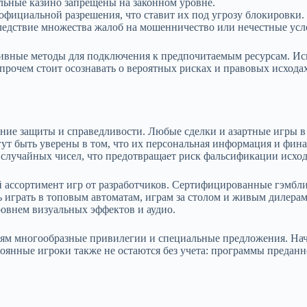
льные казино запрещены на законном уровне.
официальной разрешения, что ставит их под угрозу блокировки.
ледствие множества жалоб на мошенничество или нечестные усл
тивные методы для подключения к предпочитаемым ресурсам. Ис
рочем стоит осознавать о вероятных рисках и правовых исхода
ание защиты и справедливости. Любые сделки и азартные игры в
ут быть уверены в том, что их персональная информация и фина
случайных чисел, что предотвращает риск фальсификации исход
ассортимент игр от разработчиков. Сертифицированные гэмбли
ть играть в топовым автоматам, играм за столом и живым дилера
ровнем визуальных эффектов и аудио.
лям многообразные привилегии и специальные предложения. На
оянные игроки также не остаются без учета: программы преданн