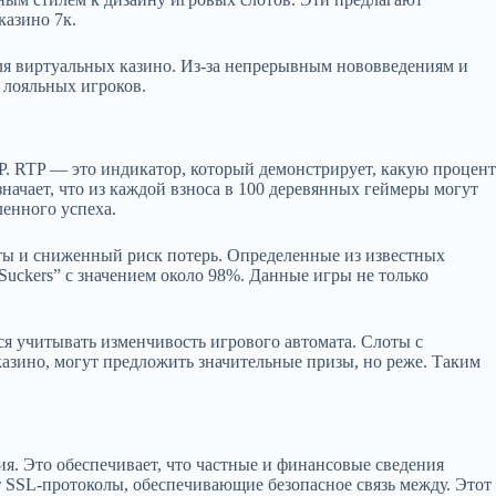
казино 7к.
ля виртуальных казино. Из-за непрерывным нововведениям и
 лояльных игроков.
. RTP — это индикатор, который демонстрирует, какую процент
начает, что из каждой взноса в 100 деревянных геймеры могут
ленного успеха.
ты и сниженный риск потерь. Определенные из известных
 Suckers” с значением около 98%. Данные игры не только
я учитывать изменчивость игрового автомата. Слоты с
казино, могут предложить значительные призы, но реже. Таким
. Это обеспечивает, что частные и финансовые сведения
SSL-протоколы, обеспечивающие безопасное связь между. Этот