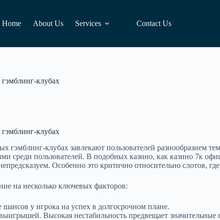
Home
About Us
Services
Contact Us
 гэмблинг-клубах
 гэмблинг-клубах
х гэмблинг-клубах завлекают пользователей разнообразием те
ыми среди пользователей. В подобных казино, как казино 7к офи
епредсказуем. Особенно это критично относительно слотов, где 
ние на несколько ключевых факторов:
 шансов у игрока на успех в долгосрочном плане.
выигрышей. Высокая нестабильность предвещает значительные пр