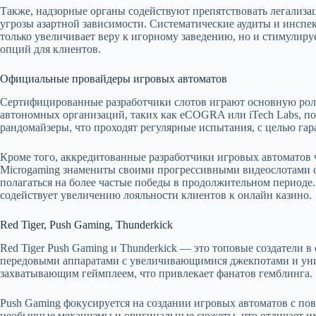
Также, надзорные органы содействуют препятствовать легализа
угрозы азартной зависимости. Систематические аудиты и инспе
только увеличивает веру к игорному заведению, но и стимулиру
опций для клиентов.
Официальные провайдеры игровых автоматов
Сертифицированные разработчики слотов играют основную роль 
автономных организаций, таких как eCOGRA или iTech Labs, по
рандомайзеры, что проходят регулярные испытания, с целью гар
Кроме того, аккредитованные разработчики игровых автоматов 
Microgaming знамениты своими прогрессивными видеослотами с 
полагаться на более частые победы в продолжительном периоде
содействует увеличению лояльности клиентов к онлайн казино.
Red Tiger, Push Gaming, Thunderkick
Red Tiger Push Gaming и Thunderkick — это топовые создатели в
передовыми аппаратами с увеличивающимися джекпотами и уни
захватывающим геймплеем, что привлекает фанатов гемблинга.
Push Gaming фокусируется на создании игровых автоматов с п
необычные механизмы и оригинальные сюжеты, что отличает их о