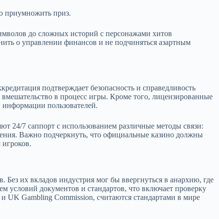
о приумножить приз.
мволов до сложных историй с персонажами хитов
нить о управлении финансов и не подчиняться азартным
ккредитация подтверждает безопасность и справедливость
т вмешательство в процесс игры. Кроме того, лицензированные
й информации пользователей.
яют 24/7 саппорт с использованием различные методы связи:
днения. Важно подчеркнуть, что официальные казино должны
 игроков.
. Без их вкладов индустрия мог бы ввергнуться в анархию, где
ем условий документов и стандартов, что включает проверку
y и UK Gambling Commission, считаются стандартами в мире