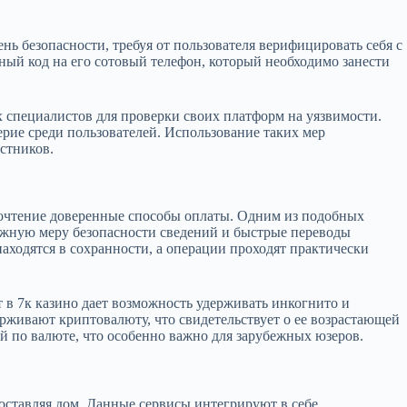
ь безопасности, требуя от пользователя верифицировать себя с
ый код на его сотовый телефон, который необходимо занести
 специалистов для проверки своих платформ на уязвимости.
рие среди пользователей. Использование таких мер
стников.
почтение доверенные способы оплаты. Одним из подобных
адежную меру безопасности сведений и быстрые переводы
ходятся в сохранности, а операции проходят практически
в 7к казино дает возможность удерживать инкогнито и
рживают криптовалюту, что свидетельствует о ее возрастающей
й по валюте, что особенно важно для зарубежных юзеров.
оставляя дом. Данные сервисы интегрируют в себе