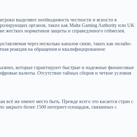
 игроки выделяют необходимость честности и ясности в
ролирующих органов, таких как Malta Gaming Authority или UK
ние жестких нормативов защиты и справедливого геймплея.
ставляемая через несколько каналов связи, таких как онлайн-
ветная реакция на обращения и квалифицированное
 казино, которые гарантируют быстрые и надежные финансовые
ифровые валюты. Отсутствие тайных сборов и четкие условия
и всё же имеют место быть. Прежде всего это касается стран с
ло закрыто более 1500 интернет-площадок, связанных с