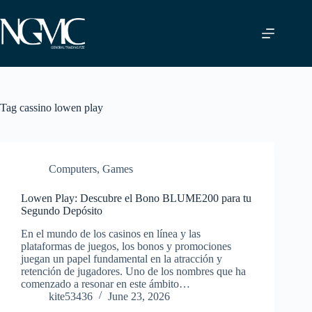
Skip
to
content
Tag
cassino lowen play
Computers, Games
Lowen Play: Descubre el Bono BLUME200 para tu
Segundo Depósito
En el mundo de los casinos en línea y las
plataformas de juegos, los bonos y promociones
juegan un papel fundamental en la atracción y
retención de jugadores. Uno de los nombres que ha
comenzado a resonar en este ámbito…
kite53436
June 23, 2026